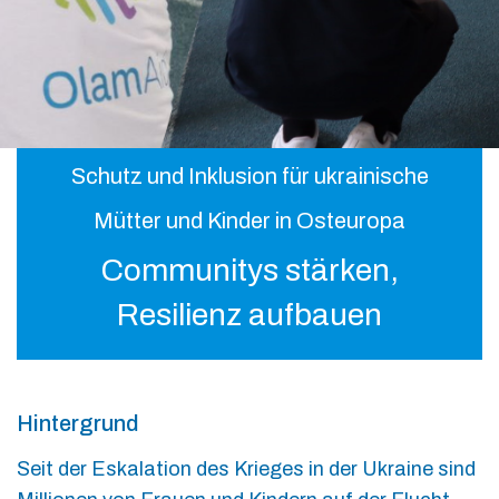
Schutz und Inklusion für ukrainische
Mütter und Kinder in Osteuropa
Communitys stärken,
Resilienz aufbauen
Hintergrund
Seit der Eskalation des Krieges in der Ukraine sind