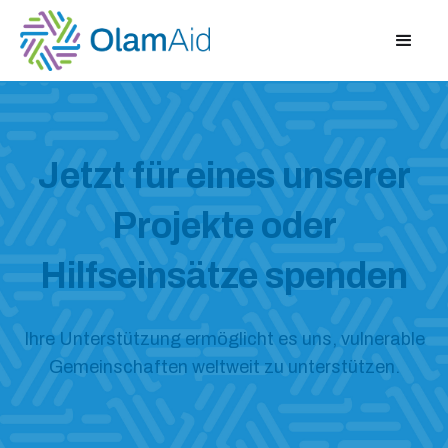
Jetzt für eines unserer
Projekte oder
Hilfseinsätze spenden
Ihre Unterstützung ermöglicht es uns, vulnerable
Gemeinschaften weltweit zu unterstützen.