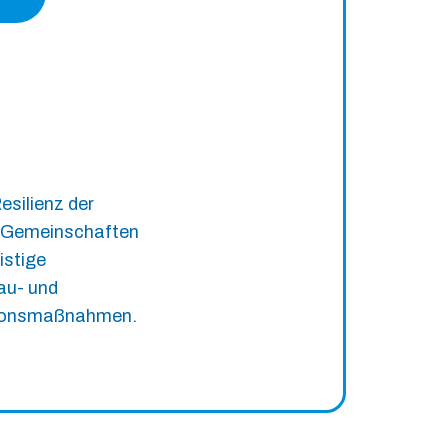
esilienz der
n Gemeinschaften
istige
au- und
tionsmaßnahmen.