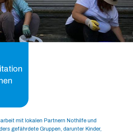
tation
enen
eit mit lokalen Partnern Nothilfe und
ders gefährdete Gruppen, darunter Kinder,