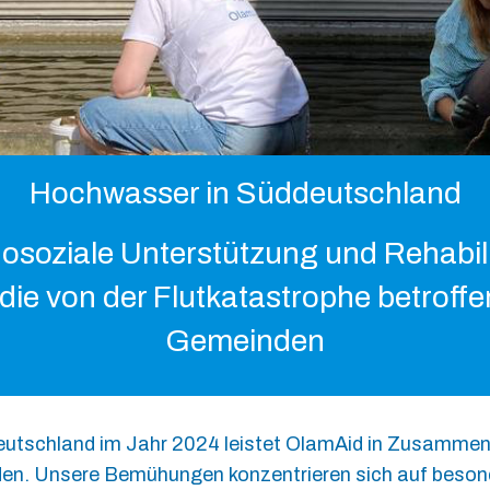
Hochwasser in Süddeutschland
osoziale Unterstützung und Rehabili
 die von der Flutkatastrophe betroff
Gemeinden
schland im Jahr 2024 leistet OlamAid in Zusammenarb
nden. Unsere Bemühungen konzentrieren sich auf beson