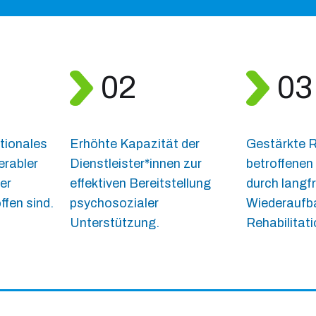
02
03
tionales
Erhöhte Kapazität der
Gestärkte R
erabler
Dienstleister*innen zur
betroffene
er
effektiven Bereitstellung
durch langfr
ffen sind.
psychosozialer
Wiederaufb
Unterstützung.
Rehabilita