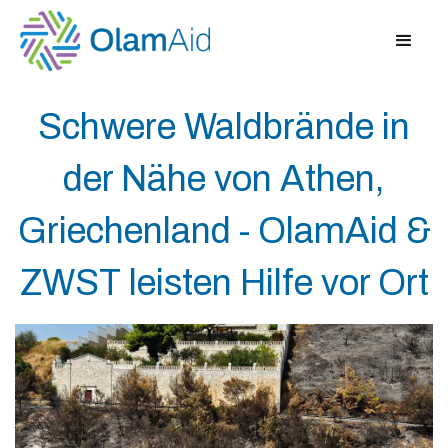
Schwere Waldbrände in
der Nähe von Athen,
Griechenland - OlamAid &
ZWST leisten Hilfe vor Ort