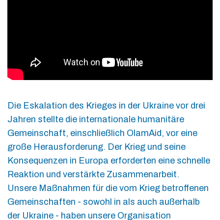
Die Eskalation des Krieges in der Ukraine vor drei
Jahren stellte die internationale humanitäre
Gemeinschaft, einschließlich OlamAid, vor eine
große Herausforderung. Der Krieg und seine
Konsequenzen in Europa erforderten eine schnelle
Reaktion und verstärkte Zusammenarbeit.
Unsere Maßnahmen für die vom Krieg betroffenen
Gemeinschaften - sowohl in als auch außerhalb
der Ukraine - haben unsere Organisation