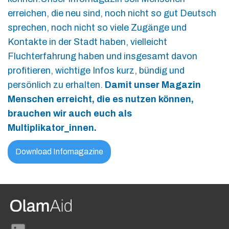
erreichen, die neu sind, noch nicht so gut Deutsch
sprechen, noch nicht so viele Zugänge und
Kontakte in der Stadt haben, vielleicht
Fluchterfahrung haben und insgesamt davon
profitieren, wichtige Infos kurz, bündig und
persönlich zu erhalten.
Damit unser Magazin
Menschen erreicht, die es nutzen können,
brauchen wir auch euch als
Multiplikator_innen.
Download Infomagazine